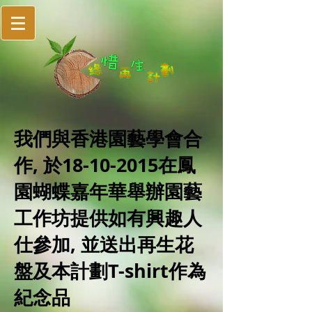
我們與香港園藝學會合
作, 於18-10-2015在鳳
園蝴蝶嘉年華舉辦園藝
工作坊提供如有興趣人
仕參加, 並送出再生花
盤及本計劃T-shirt作為
紀念品