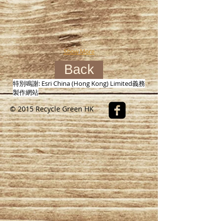
Show More
Back
特別鳴謝:
Esri China (Hong Kong) Limited
義務
製作網站
© 2015 Recycle Green HK