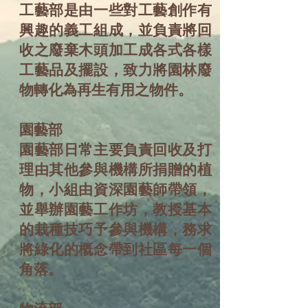
工藝部是由一些對工藝創作有
興趣的義工組成，並負責將回
收之廢棄木頭加工成各式各樣
工藝品及擺設，致力將園林廢
物轉化為再生有用之物件。
園藝部
園藝部日常主要負責回收及打
理由其他參與機構所捐贈的植
物，小組由資深園藝師帶領，
並舉辦園藝工作坊，教授基本
的栽種技巧予參與機構，務求
將綠化的概念帶到社區每一個
角落。