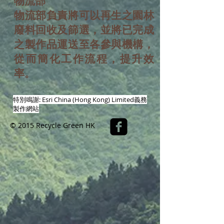
物流部
物流部負責將可以再生之園林
廢料回收及篩選，並將已完成
之製作品運送至各參與機構，
從而簡化工作流程，提升效
率。
特別鳴謝:
Esri China (Hong Kong) Limited
義務
製作網站
© 2015 Recycle Green HK